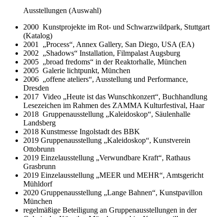
Ausstellungen (Auswahl)
2000 Kunstprojekte im Rot- und Schwarzwildpark, Stuttgart
(Katalog)
2001 „Process“, Annex Gallery, San Diego, USA (EA)
2002 „Shadows“ Installation, Filmpalast Augsburg
2005 „broad fredoms“ in der Reaktorhalle, München
2005 Galerie lichtpunkt, München
2006 „offene ateliers“, Ausstellung und Performance,
Dresden
2017
Video
„Heute ist das Wunschkonzert“, Buchhandlung
Lesezeichen im Rahmen des ZAMMA Kulturfestival, Haar
2018 Gruppenausstellung „Kaleidoskop“, Säulenhalle
Landsberg
2018 Kunstmesse Ingolstadt des BBK
2019 Gruppenausstellung „Kaleidoskop“, Kunstverein
Ottobrunn
2019 Einzelausstellung „Verwundbare Kraft“, Rathaus
Grasbrunn
2019 Einzelausstellung „MEER und MEHR“, Amtsgericht
Mühldorf
2020 Gruppenausstellung „Lange Bahnen“, Kunstpavillon
München
regelmäßige Beteiligung an Gruppenausstellungen in der