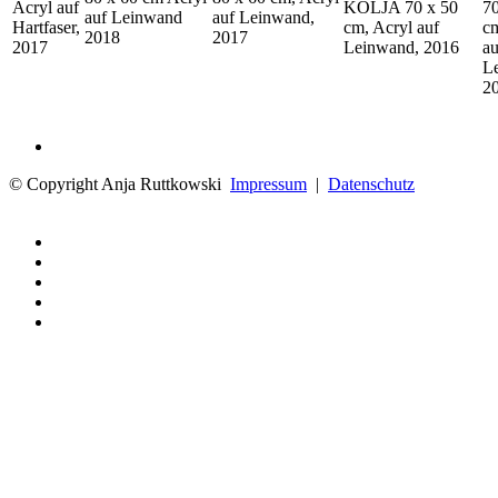
Acryl auf
KOLJA 70 x 50
70
auf Leinwand
auf Leinwand,
Hartfaser,
cm, Acryl auf
cm
2018
2017
2017
Leinwand, 2016
au
L
2
© Copyright Anja Ruttkowski
Impressum
|
Datenschutz