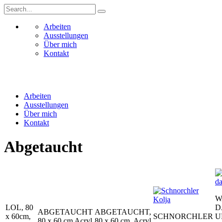
Arbeiten
Ausstellungen
Über mich
Kontakt
Arbeiten
Ausstellungen
Über mich
Kontakt
Abgetaucht
W
LOL, 80
D
ABGETAUCHT
ABGETAUCHT,
x 60cm,
SCHNORCHLER
U
80 x 60 cm Acryl
80 x 60 cm, Acryl